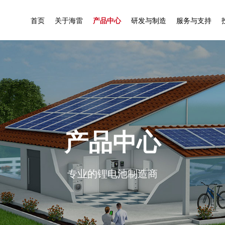
首页
关于海雷
产品中心
研发与制造
服务与支持
公司
公司简介
户用储能
研发实力
服务介绍
产品
全球布局
工商业储能
核心技术
掌上监控
解决办法
企业文化
智能换电
先进制造
专业团队
安装案例
公司环境
高速电摩电池
质量保障
资料下载
产品中心
联系我们
合作伙伴
驻车启动电池
专业的锂电池制造商
发展历程
海雷荣誉