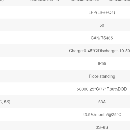
LFP(LiFePO4)
50
CAN/RS485
Charge:0-45°C/Discharge:-10-5
IP55
Floor-standing
>6000,25°C/77°F,80%DOD
 5S)
63A
≤3.5%/month/@25°C
3S~6S