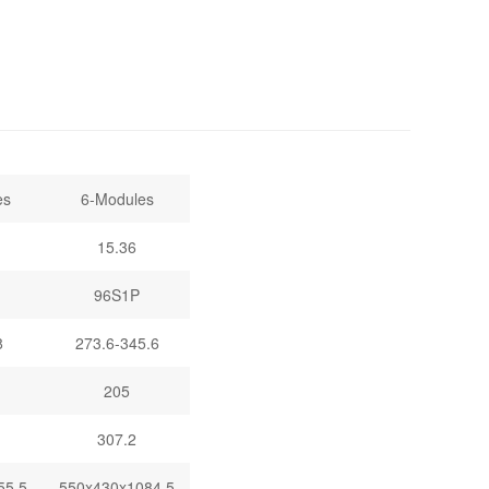
es
6-Modules
15.36
96S1P
8
273.6-345.6
205
307.2
55.5
550x430x1084.5