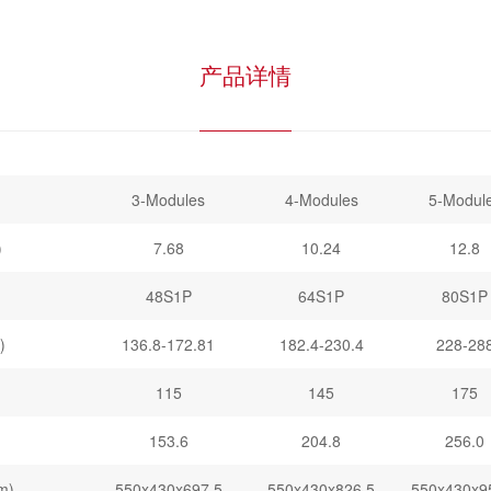
产品详情
3-Modules
4-Modules
5-Modul
)
7.68
10.24
12.8
48S1P
64S1P
80S1P
)
136.8-172.81
182.4-230.4
228-28
115
145
175
153.6
204.8
256.0
m)
550x430x697.5
550x430x826.5
550x430x9