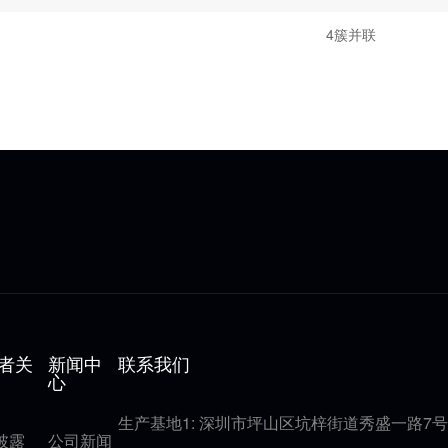
4簇并联
者关
新闻中
联系我们
心
生产基地1: 深圳市坪山区坑梓街道秀盛一路7号
披露
公司新闻