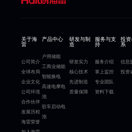
关于海
产品中心
研发与制
服务与支
投资
雷
造
持
系
户用储能
公司简介
研发实力
服务介绍
信息
工商业储能
全球布局
核心技术
掌上监控
投资
智能换电
企业文化
先进制造
专业团队
高速电摩电
公司环境
质量保障
资料下载
池
合作伙伴
驻车启动电
发展历程
池
海雷荣誉
加入海雷