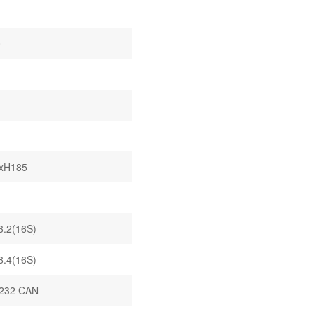
0
xH185
3.2(16S)
8.4(16S)
232 CAN