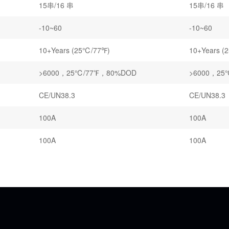
15串/16 串
15串/16 串
-10~60
-10~60
10+Years (25℃/77℉)
10+Years (
>6000，25℃/77℉，80%DOD
>6000，25
CE/UN38.3
CE/UN38.3
100A
100A
100A
100A