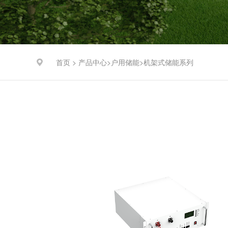
首页 >
产品中心
户用储能
机架式储能系列
>
>