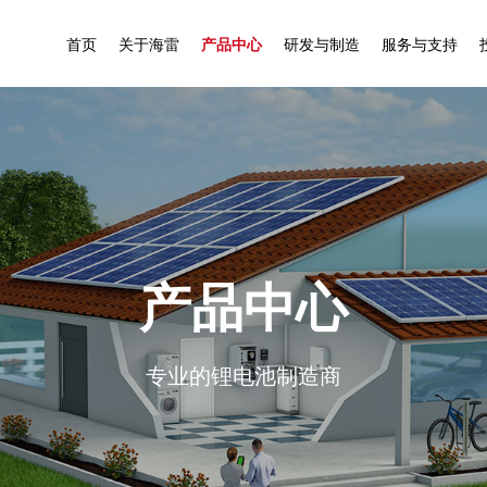
首页
关于海雷
产品中心
研发与制造
服务与支持
公司
公司简介
户用储能
研发实力
服务介绍
产品
全球布局
工商业储能
核心技术
掌上监控
解决办法
企业文化
智能换电
先进制造
专业团队
安装案例
公司环境
高速电摩电池
质量保障
资料下载
产品中心
联系我们
合作伙伴
驻车启动电池
专业的锂电池制造商
发展历程
海雷荣誉