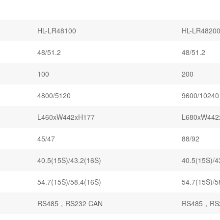
HL-LR48100
HL-LR4820
48/51.2
48/51.2
100
200
4800/5120
9600/10240
L460xW442xH177
L680xW442
45/47
88/92
40.5(15S)/43.2(16S)
40.5(15S)/4
54.7(15S)/58.4(16S)
54.7(15S)/5
RS485，RS232 CAN
RS485，RS