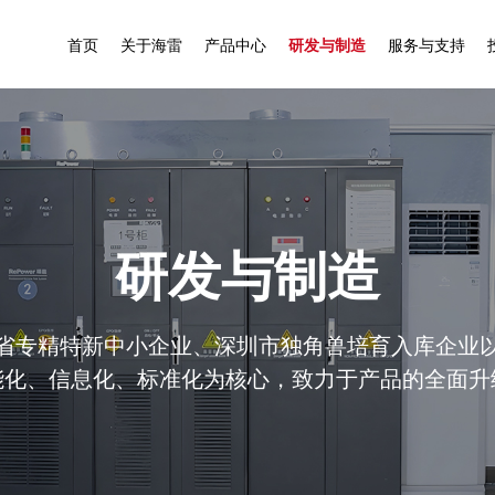
首页
关于海雷
产品中心
研发与制造
服务与支持
公司
公司简介
户用储能
研发实力
服务介绍
产品
全球布局
工商业储能
核心技术
掌上监控
解决办法
企业文化
智能换电
先进制造
专业团队
研发与制造
安装案例
公司环境
高速电摩电池
质量保障
资料下载
联系我们
合作伙伴
驻车启动电池
省专精特新中小企业、深圳市独角兽培育入库企业
能化、信息化、标准化为核心，致力于产品的全面升
发展历程
海雷荣誉