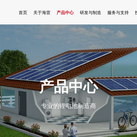
首页
关于海雷
产品中心
研发与制造
服务与支持
公司
公司简介
户用储能
研发实力
服务介绍
产品
全球布局
工商业储能
核心技术
掌上监控
解决办法
企业文化
智能换电
先进制造
专业团队
安装案例
公司环境
高速电摩电池
质量保障
资料下载
产品中心
联系我们
合作伙伴
驻车启动电池
专业的锂电池制造商
发展历程
海雷荣誉