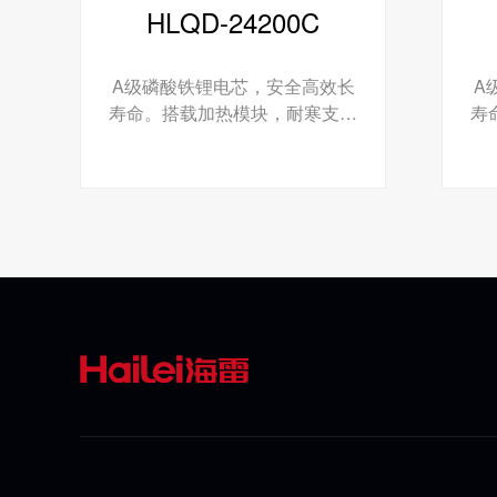
HLQD-24200C
A级磷酸铁锂电芯，安全高效长
A
寿命。搭载加热模块，耐寒支持
寿
低温启动。BMS智能管理，实
低
时监控。