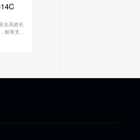
314C
安全高效长
，耐寒支持
能管理，实