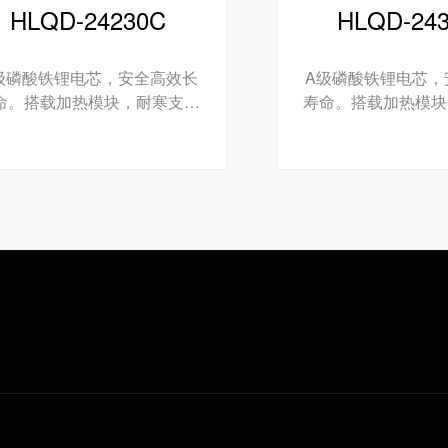
HLQD-24230C
HLQD-24
级磷酸铁锂电芯，安全高效长
A级磷酸铁锂电芯，
命。搭载加热模块，耐寒支持
寿命。搭载加热模块
温启动。BMS智能管理，实
低温启动。BMS智
时监控。
时监控。