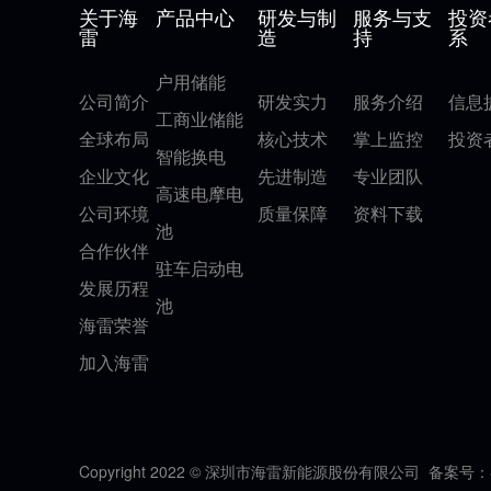
关于海
产品中心
研发与制
服务与支
投资
雷
造
持
系
户用储能
公司简介
研发实力
服务介绍
信息
工商业储能
全球布局
核心技术
掌上监控
投资
智能换电
企业文化
先进制造
专业团队
高速电摩电
公司环境
质量保障
资料下载
池
合作伙伴
驻车启动电
发展历程
池
海雷荣誉
加入海雷
Copyright 2022 © 深圳市海雷新能源股份有限公司
备案号：粤