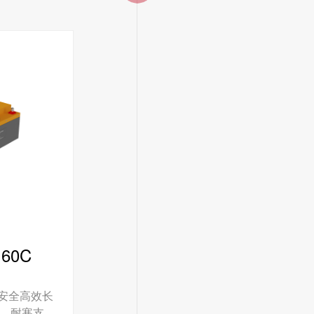
160C
安全高效长
，耐寒支持